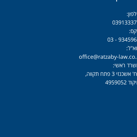
פון:
03913337
ס:
9345961 - 
א"ל:
office@ratzaby-law.co.
רד ראשי:
 אשכנזי 3 פתח תקווה,
וד 4959052