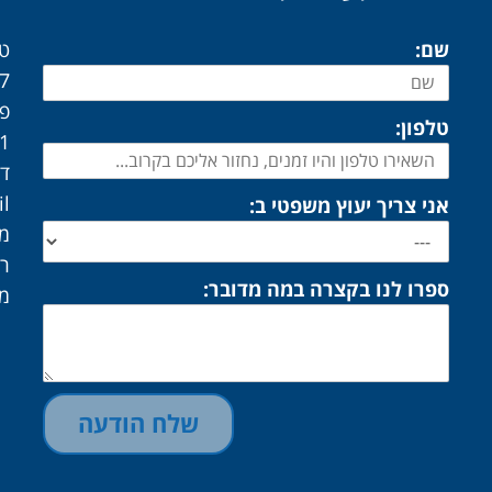
שם:
טל
7
פק
טלפון:
03
דו
il
אני צריך יעוץ משפטי ב:
מש
רח'
ספרו לנו בקצרה במה מדובר:
מיק
שלח הודעה